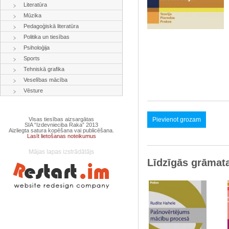
Literatūra
Mūzika
Pedagoģiskā literatūra
Politika un tiesības
Psiholoģija
Sports
Tehniskā grafika
Veselības mācība
Vēsture
Visas tiesības aizsargātas
Pievienot grozam
SIA “Izdevnieciba Raka” 2013
Aizliegta satura kopēšana vai publicēšana.
Lasīt lietošanas noteikumus
Līdzīgās grāmat