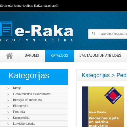
Sveicināti Izdevniecības RaKa mājas lapā!
SĀKUMS
KATALOGS
JAUTĀJUMI UN ATBILDES
Kategorijas
Kategorijas > Ped
Ķīmija
Gatavosimies eksāmeniem
Bioloģija un medicīna
Ekonomika
Filozofija
Kulturoloģija
Latviešu valoda