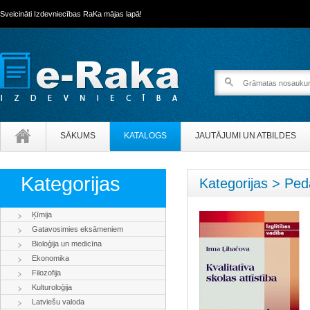
Sveicināti Izdevniecības RaKa mājas lapā!
SĀKUMS
KATALOGS
JAUTĀJUMI UN ATBILDES
Kategorijas
Kategorijas > Ped
Ķīmija
Gatavosimies eksāmeniem
Bioloģija un medicīna
Ekonomika
Filozofija
Kulturoloģija
Latviešu valoda