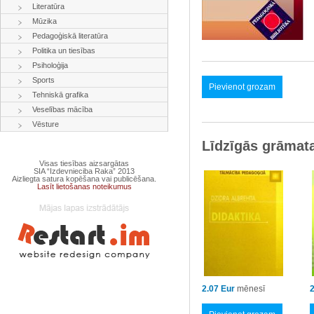
Literatūra
Mūzika
Pedagoģiskā literatūra
Politika un tiesības
Psiholoģija
Sports
Pievienot grozam
Tehniskā grafika
Veselības mācība
Vēsture
Līdzīgās grāmat
Visas tiesības aizsargātas
SIA “Izdevnieciba Raka” 2013
Aizliegta satura kopēšana vai publicēšana.
Lasīt lietošanas noteikumus
2.07 Eur
mēnesī
2