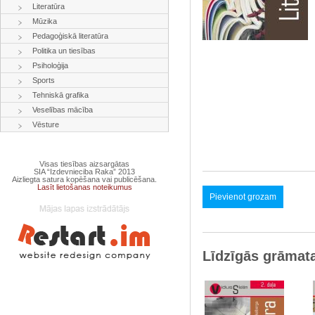
Literatūra
Mūzika
Pedagoģiskā literatūra
Politika un tiesības
Psiholoģija
Sports
Tehniskā grafika
Veselības mācība
Vēsture
Visas tiesības aizsargātas
SIA “Izdevnieciba Raka” 2013
Aizliegta satura kopēšana vai publicēšana.
Lasīt lietošanas noteikumus
Pievienot grozam
Līdzīgās grāmat