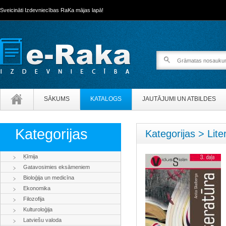
Sveicināti Izdevniecības RaKa mājas lapā!
SĀKUMS
KATALOGS
JAUTĀJUMI UN ATBILDES
Kategorijas
Kategorijas > Lite
Ķīmija
Gatavosimies eksāmeniem
Bioloģija un medicīna
Ekonomika
Filozofija
Kulturoloģija
Latviešu valoda