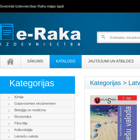
Sveicināti Izdevniecības RaKa mājas lapā!
SĀKUMS
KATALOGS
JAUTĀJUMI UN ATBILDES
Kategorijas
Kategorijas > Lat
Ķīmija
Gatavosimies eksāmeniem
Bioloģija un medicīna
Ekonomika
Filozofija
Kulturoloģija
Latviešu valoda