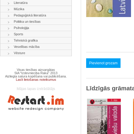
Literatūra
Mūzika
Pedagoģiskā literatūra
Politika un tiesības
Psiholoģija
Sports
Tehniskā grafika
Veselības mācība
Vēsture
Pievienot grozam
Visas tiesības aizsargātas
SIA “Izdevnieciba Raka” 2013
Aizliegta satura kopēšana vai publicēšana.
Lasīt lietošanas noteikumus
Līdzīgās grāmat