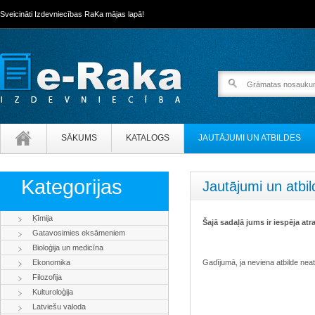
Sveicināti Izdevniecības RaKa mājas lapā!
SĀKUMS
KATALOGS
JAUTĀJUMI UN ATBILDES
Kategorijas
Jautājumi un atbi
Ķīmija
Šajā sadaļā jums ir iespēja atr
Gatavosimies eksāmeniem
Bioloģija un medicīna
Ekonomika
Gadījumā, ja neviena atbilde neat
Filozofija
Kulturoloģija
Latviešu valoda