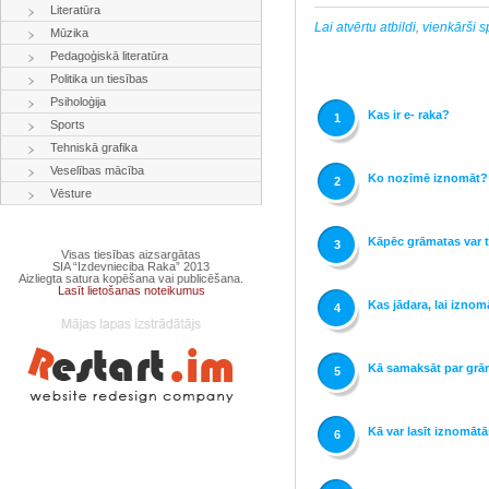
Literatūra
Lai atvērtu atbildi, vienkārši
Mūzika
Pedagoģiskā literatūra
Politika un tiesības
Psiholoģija
Kas ir e- raka?
1
Sports
Tehniskā grafika
Veselības mācība
Ko nozīmē iznomāt?
2
Vēsture
Kāpēc grāmatas var t
3
Visas tiesības aizsargātas
SIA “Izdevnieciba Raka” 2013
Aizliegta satura kopēšana vai publicēšana.
Lasīt lietošanas noteikumus
Kas jādara, lai izno
4
Kā samaksāt par gr
5
Kā var lasīt iznomāt
6