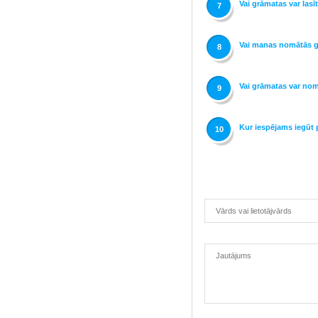
Vai grāmatas var lasī
7
Vai manas nomātās gr
8
Vai grāmatas var nom
9
Kur iespējams iegūt 
10