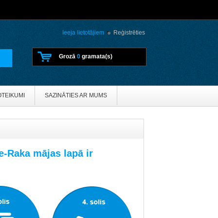
Ieeja lietotājiem
Reģistrēties
Grozā
0
gramata(s)
OTEIKUMI
SAZINĀTIES AR MUMS
e-Raka mājas lapā ir