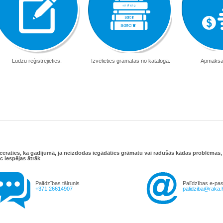
Lūdzu reģistrējieties.
Izvēlieties grāmatas no kataloga.
Apmaksāji
ceraties, ka gadījumā, ja neizdodas iegādāties grāmatu vai radušās kādas problēmas
c iespējas ātrāk
Palīdzības tālrunis
Palīdzības e-pas
+371 26614907
palidziba@raka.l