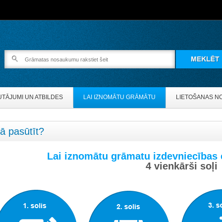
UTĀJUMI UN ATBILDES
LAI IZNOMĀTU GRĀMĀTU
LIETOŠANAS N
ā pasūtīt?
Lai iznomātu grāmatu izdevniecības 
4 vienkārši soļi