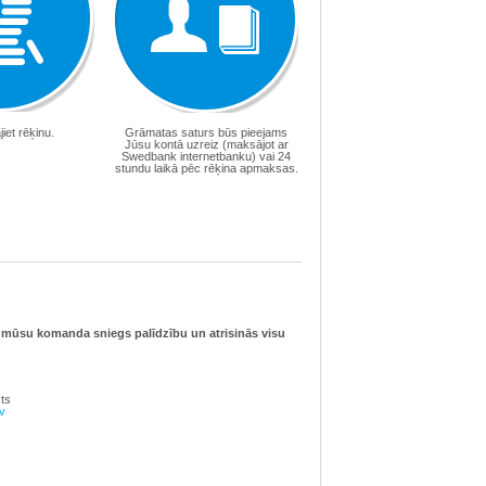
et rēķinu.
Grāmatas saturs būs pieejams
Jūsu kontā uzreiz (maksājot ar
Swedbank internetbanku) vai 24
stundu laikā pēc rēķina apmaksas.
, mūsu komanda sniegs palīdzību un atrisinās visu
ts
v