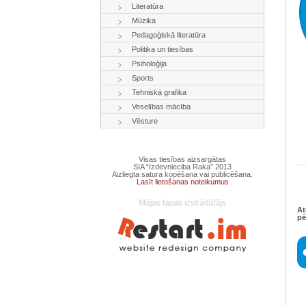
Literatūra
Mūzika
Pedagoģiskā literatūra
Politika un tiesības
Psiholoģija
Sports
Tehniskā grafika
Veselības mācība
Vēsture
Visas tiesības aizsargātas
SIA “Izdevnieciba Raka” 2013
Aizliegta satura kopēšana vai publicēšana.
Lasīt lietošanas noteikumus
At
pē