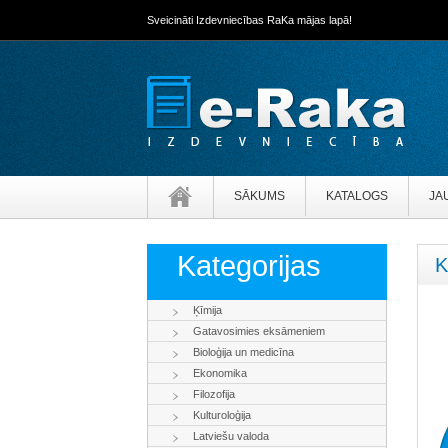
Sveicināti Izdevniecības RaKa mājas lapā!
SĀKUMS
KATALOGS
JA
Kategorijas
K
Ķīmija
Gatavosimies eksāmeniem
Bioloģija un medicīna
Ekonomika
Filozofija
Kulturoloģija
Latviešu valoda