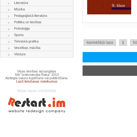
Literatūra
Mūzika
Pedagoģiskā literatūra
Politika un tiesības
Psiholoģija
Sports
Tehniskā grafika
Iepriekšējā lapa
1
N
Veselības mācība
Vēsture
Visas tiesības aizsargātas
SIA “Izdevnieciba Raka” 2013
Aizliegta satura kopēšana vai publicēšana.
Lasīt lietošanas noteikumus