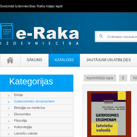
Sveicināti Izdevniecības RaKa mājas lapā!
SĀKUMS
KATALOGS
JAUTĀJUMI UN ATBILDES
Iepriekšējā lapa
1
N
Kategorijas
Ķīmija
Gatavosimies eksāmeniem
Bioloģija un medicīna
Ekonomika
Filozofija
Kulturoloģija
Latviešu valoda