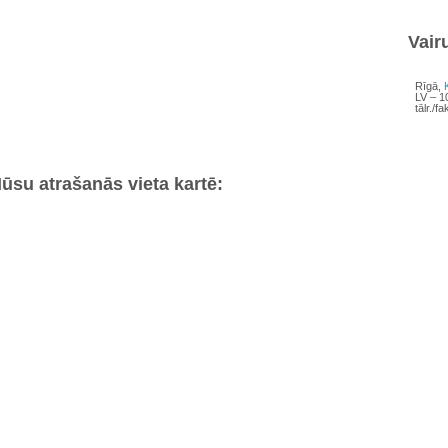
Vair
Rīgā,
LV – 1
tālr./
ūsu atrašanās vieta kartē: