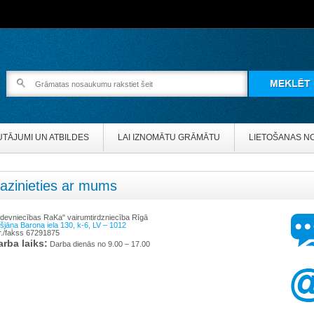
UTĀJUMI UN ATBILDES
LAI IZNOMĀTU GRĀMĀTU
LIETOŠANAS N
azinieties ar mums
zdevniecības RaKa" vairumtirdzniecība Rīgā
išjāņa Barona iela 130, k-6, LV – 1012
lr./fakss 67291875
arba laiks:
Darba dienās no 9.00 – 17.00