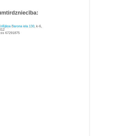
umtirdzniecība:
Krišjāņa Barona iela 130
, k-6,
012
fakss 67291875