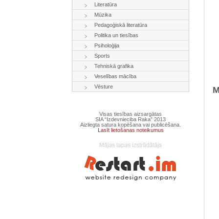
Literatūra
Mūzika
Pedagoģiskā literatūra
Politika un tiesības
Psiholoģija
Sports
Tehniskā grafika
Veselības mācība
Vēsture
M
Visas tiesības aizsargātas
SIA “Izdevnieciba Raka” 2013
Aizliegta satura kopēšana vai publicēšana.
Lasīt lietošanas noteikumus