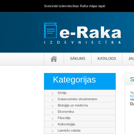
Sveicināti Izdevniecības RaKa mājas lapā!
SĀKUMS
KATALOGS
JA
Kategorijas
S
Ķīmija
"I
Kr
Gatavosimies eksāmeniem
tā
D
Bioloģija un medicīna
Ekonomika
Filozofija
Kulturoloģija
Latviešu valoda