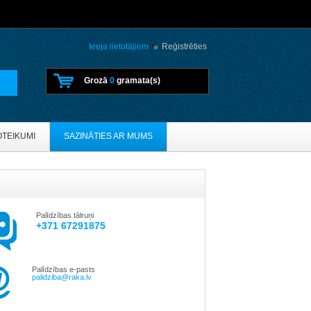
Ieeja lietotājiem
Reģistrēties
Grozā
0
gramata(s)
OTEIKUMI
SAZINĀTIES AR MUMS
Palīdzības tālruņi
+371 67291875
Palīdzības e-pasts
palidziba@raka.lv