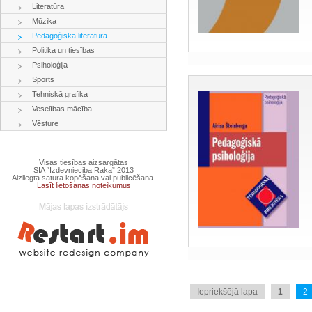
Literatūra
Mūzika
Pedagoģiskā literatūra
Politika un tiesības
Psiholoģija
Sports
Tehniskā grafika
Veselības mācība
Vēsture
Visas tiesības aizsargātas
SIA “Izdevnieciba Raka” 2013
Aizliegta satura kopēšana vai publicēšana.
Lasīt lietošanas noteikumus
Iepriekšējā lapa
1
2