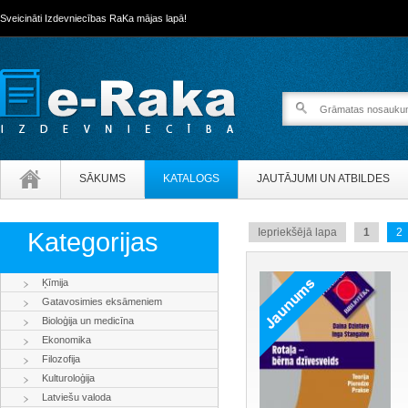
Sveicināti Izdevniecības RaKa mājas lapā!
SĀKUMS
KATALOGS
JAUTĀJUMI UN ATBILDES
Iepriekšējā lapa
1
2
Kategorijas
Ķīmija
Gatavosimies eksāmeniem
Bioloģija un medicīna
Ekonomika
Filozofija
Kulturoloģija
Latviešu valoda